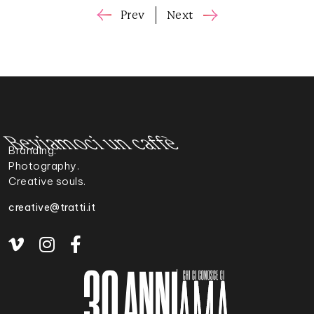
Prev
Next
Beviamoci un caffè
Branding.
Photography.
Creative souls.
creative@tratti.it