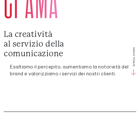
CI AMA
La
creatività
al
servizio
della
SCROLL DOWN
comunicazione
Esaltiamo
il
percepito,
aumentiamo
la
notorietà
del
brand
e
valorizziamo
i
servizi
dei
nostri
clienti.