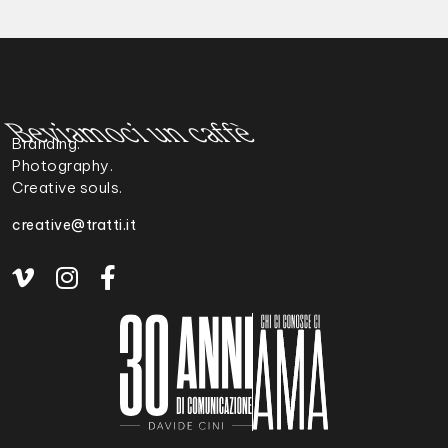
Beviamoci un caffè
Branding.
Photography.
Creative souls.
creative@tratti.it